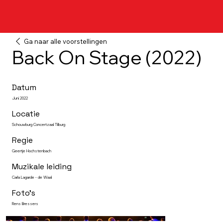
Ga naar alle voorstellingen
Back On Stage (2022)
Datum
Juni 2022
Locatie
Schouwburg Concertzaal Tilburg
Regie
Geertje Hochstenbach
Muzikale leiding
Carla Lagarde - de Waal
Foto's
Rens Bressers