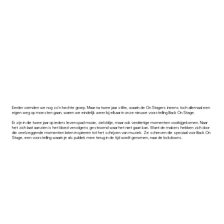
Eerder vormden we nog zo’n hechte groep. Maar na twee jaar stilte, waarin de On Stagers ineens toch allemaal een
eigen weg op moesten gaan, waren we eindelijk weer bij elkaar in onze nieuwe voorstelling Back On Stage.
Er zijn in die twee jaar op ieders levenspad mooie, zielsblije, maar ook verdrietige momenten voorbijgekomen. Naar
het zich laat aanzien is het bloed vervolgens gestroomd waar het niet gaan kan. Want de makers hebben zich door
die veelzeggende momenten laten inspireren tot het schrijven van muziek. Ze schreven die speciaal voor Back On
Stage, een voorstelling waarin je als publiek mee terug in de tijd wordt genomen, naar de lockdowns.