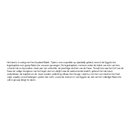
Het land is in oorlog met het buurland Nubië. Tijdens een expeditie op vijandelijk gebied, neemt de Egyptische
legerkapitein een groep Nubische vrouwen gevangen. De legerkapitein, meteen onder de indruk van één van hen,
schenkt deze bijzondere slavin aan zijn verloofde, de prachtige dochter van de Farao. Terwijl men aan het hof van de
Farao de veilige terugkeer van het leger viert en uitkijkt naar de aankomende bruiloft, gebeurt het absoluut
ondenkbare; de kapitein en de slavin worden verliefd op elkaar. Een hevige strijd tussen het verstand en het hart
volgt; waarbij zoveel belangen spelen dat zelfs zowel de toekomst van Egypte als dat van het volledige Nubische
volk in gevaar dreigt te raken.