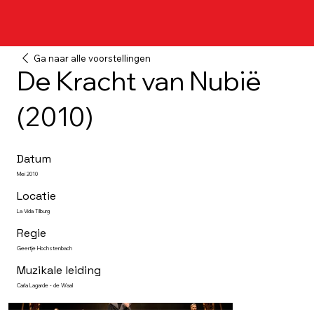
Ga naar alle voorstellingen
De Kracht van Nubië
(2010)
Datum
Mei 2010
Locatie
La Vida Tilburg
Regie
Geertje Hochstenbach
Muzikale leiding
Carla Lagarde - de Waal