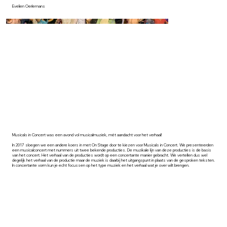
Evelien Oerlemans
Musicals in Concert was een avond vol musicalmuziek, mét aandacht voor het verhaal!
In 2017 sloegen we een andere koers in met On Stage door te kiezen voor Musicals in Concert. We presenteerden
een musicalconcert met nummers uit twee bekende producties. De muzikale lijn van deze producties is de basis
van het concert. Het verhaal van de producties wordt op een concertante manier gebracht. We vertellen dus wel
degelijk het verhaal van de productie maar de muziek is daarbij het uitgangspunt in plaats van de gesproken teksten.
In concertante vorm kun je echt focussen op het type muziek en het verhaal wat je over wilt brengen.