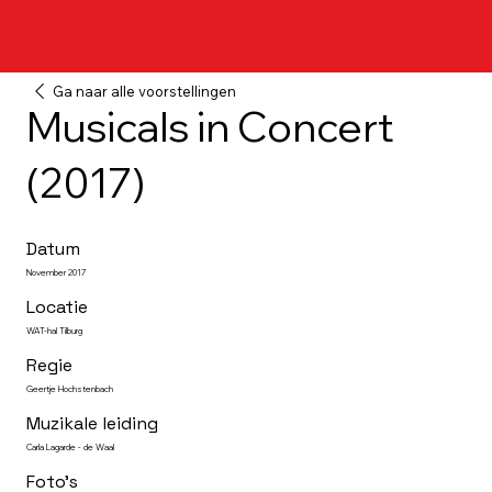
Ga naar alle voorstellingen
Musicals in Concert
(2017)
Datum
November 2017
Locatie
WAT-hal Tilburg
Regie
Geertje Hochstenbach
Muzikale leiding
Carla Lagarde - de Waal
Foto's